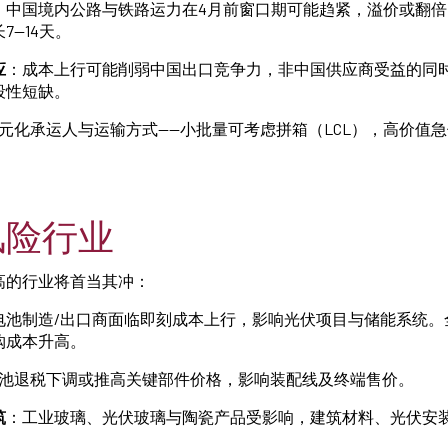
：中国境内公路与铁路运力在4月前窗口期可能趋紧，溢价或翻
7—14天。
应
：成本上行可能削弱中国出口竞争力，非中国供应商受益的同
段性短缺。
元化承运人与运输方式——小批量可考虑拼箱（LCL），高价值
风险行业
高的行业将首当其冲：
电池制造/出口商面临即刻成本上行，影响光伏项目与储能系统。
购成本升高。
池退税下调或推高关键部件价格，影响装配线及终端售价。
筑
：工业玻璃、光伏玻璃与陶瓷产品受影响，建筑材料、光伏安