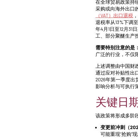
在全球贸易政策持
采购或向海外出口的
（VAT）出口退税
，
退税率从13%下调
年4月1日至12月3
工、部分聚醚生产
需要特别注意的是
广泛的行业，不仅
上述调整由中国财政
通过应对补贴性出
2026年第一季度
影响分析与可执行
关键日期
该政策将形成多阶
变更前冲刺（202
可能重现“抢购”