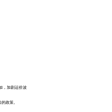
能叠加，加剧运价波
口的政策。
。