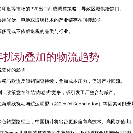
向印度等市场的PVC出口商或调整策略，导致区域供给缺口。
采用光伏、电池或玻璃技术的产业链存在间接影响。
源多元或不依赖退税的品类与行业。
6年扰动叠加的物流趋势
税变化的影响：
关税与欧盟反倾销调查持续，叠加成本压力，促进产业回流。
剩
：政策意在终结“内卷式”竞争，或引发工厂整合与减产。
海航线扰动与航运联盟（如Gemini Cooperation）等因素可
绿色转型路径上，中国预计将出台更多偏向高技术、高附加值出
注Drewry世界集装箱指数等先导指标，及时调整合约与舱位策略