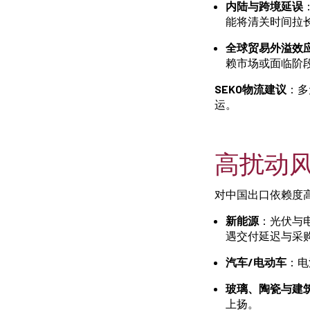
内陆与跨境延误
能将清关时间拉长
全球贸易外溢效
赖市场或面临阶
SEKO物流建议
：多
运。
高扰动
对中国出口依赖度
新能源
：光伏与
遇交付延迟与采
汽车/电动车
：电
玻璃、陶瓷与建
上扬。