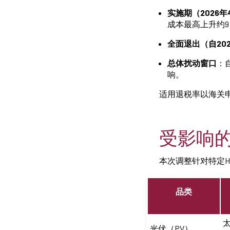
实施期（2026年4
成本最高上升约
全面退出（自202
总体扰动窗口
：
响。
适用退税率以海关
受影响
本次调整针对特定
品类
光伏（PV）