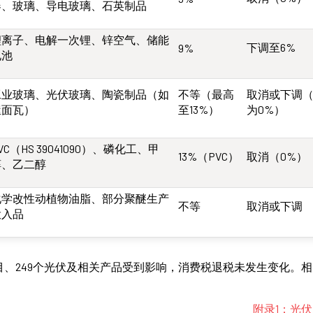
器、玻璃、导电玻璃、石英制品
锂离子、电解一次锂、锌空气、储能
下调至6%
9%
电池
工业玻璃、光伏玻璃、陶瓷制品（如
不等（最高
取消或下调
屋面瓦）
至13%）
为0%）
VC（HS 39041090）、磷化工、甲
13%（PVC）
取消（0%）
醇、乙二醇
化学改性动植物油脂、部分聚醚生产
不等
取消或下调
投入品
目、249个光伏及相关产品受到影响，消费税退税未发生变化。
。
附录1：光伏