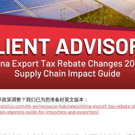
享政策调整？我们已为您准备好英文版本：
gistics.com/hk-en/resource-hub/news/china-export-tax-rebate-
in-planning-guide-for-importers-and-exporters/