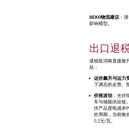
SEKO物流建议
：请
影响模型。
出口退
退税取消将直接推
括：
运价飙升与运力
下调后的走势。
价格波动
：光伏
车与储能供应链
伏产品度电成本约
价周期，当前银价
0.2元/瓦。