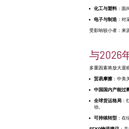
化工与塑料
：面
电子与制造
：对
受影响较小者：来
与202
多重因素将放大退
贸易摩擦
：中美
中国国内产能过
全球货运格局
：红
动。
可持续转型
：在
SEKO物流建议
：关