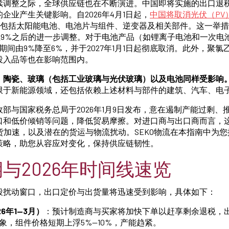
续调整之际，全球供应链也在不断演进。中国即将实施的出口退
企业产生关键影响。自2026年4月1日起，
中国将取消光伏（PV
包括太阳能电池、电池片与组件、逆变器及相关部件。这一举措是在
至9%之后的进一步调整。对于电池产品（如锂离子电池和一次电池
1日期间由9%降至6%，并于2027年1月1日起彻底取消。此外，聚氯
投入品等也在影响范围内。
：陶瓷、玻璃（包括工业玻璃与光伏玻璃）以及电池同样受影响
限于新能源领域，还包括依赖上述材料与部件的建筑、汽车、电
部与国家税务总局于2026年1月9日发布，意在遏制产能过剩、
口和低价倾销等问题，降低贸易摩擦。对进口商与出口商而言，
出货加速，以及潜在的货运与物流扰动。SEKO物流在本指南中为
策略，助您从容应对变化，保持供应链韧性。
与2026年时间线速览
段扰动窗口，出口定价与出货量将迅速受到影响，具体如下：
6年1—3月）
：预计制造商与买家将加快下单以赶享剩余退税，
现象，组件价格短期上浮5%—10%，产能趋紧。