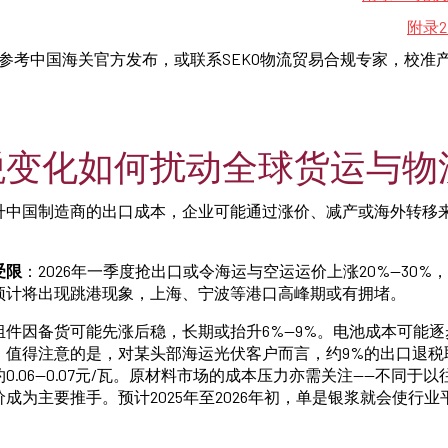
附录2
参考中国海关官方发布，或联系SEKO物流贸易合规专家，校准
税变化如何扰动全球货运与物
升中国制造商的出口成本，企业可能通过涨价、减产或海外转移
受限
：2026年一季度抢出口或令海运与空运运价上涨20%—30
预计将出现跳港现象，上海、宁波等港口高峰期或有拥堵。
组件因备货可能先涨后稳，长期或抬升6%—9%。电池成本可能
。值得注意的是，对某头部海运光伏客户而言，约9%的出口退税
0.06—0.07元/瓦。原材料市场的成本压力亦需关注——不同于
成为主要推手。预计2025年至2026年初，单是银浆就会使行业平