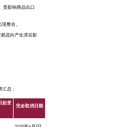
。受影响商品出口
出现整合。
贸易流向产生滞后影
类汇总：
1日起变
完全取消日期
2026年4月1日