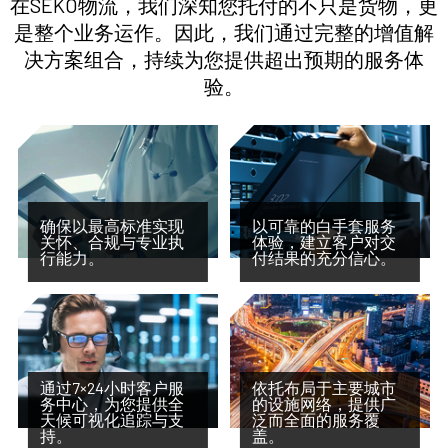
在SEKO物流，我们深知您托付的不只是货物，更
是整个业务运作。因此，我们通过完整的增值解
决方案组合，持续为您提供超出预期的服务体
验。
确保以最高标准实现
以可靠的白手套服务
关怀、合规与专业执
体验，建立客户对交
行能力。
付结果的充分信心。
通过7×24小时客户服
依托布局于主要城市
务中心，为您提供全
的设施网络，提供广
天候可视化追踪与支
泛而全面的服务覆
持。
盖。