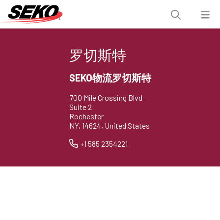
罗切斯特
SEKO物流罗切斯特
700 Mile Crossing Blvd
Suite 2
Rochester
NY, 14624, United States
+1 585 2354221