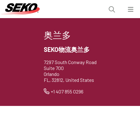
奥兰多
SEKO物流奥兰多
7297 South Conway Road
Suite 700
Orlando
FL, 32812, United States
+1 407 855 0296