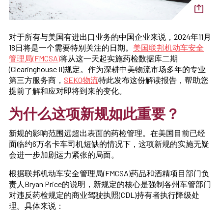
对于所有与美国有进出口业务的中国企业来说，2024年11月
18日将是一个需要特别关注的日期。
美国联邦机动车安全
管理局(FMCSA)
将从这一天起实施药检数据库二期
(Clearinghouse II)规定。作为深耕中美物流市场多年的专业
第三方服务商，
SEKO物流
特此发布这份解读报告，帮助您
提前了解和应对即将到来的变化。
为什么这项新规如此重要？
新规的影响范围远超出表面的药检管理。在美国目前已经
面临约6万名卡车司机短缺的情况下，这项新规的实施无疑
会进一步加剧运力紧张的局面。
根据联邦机动车安全管理局(FMCSA)药品和酒精项目部门负
责人Bryan Price的说明，新规定的核心是强制各州车管部门
对违反药检规定的商业驾驶执照(CDL)持有者执行降级处
理。具体来说：