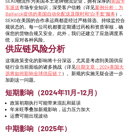
SEKO物流作为美国本土老牌物流企业，拥有深厚的
美国卡
车派送
市场专业知识，深受客户信赖（详见
案例分析：为
Bailiwick提供的美国自动化配送及限时和“白手套”服务
）。
SEKO在美国的合作承运商都是经过严格筛选、持续监控合
规状态的。每一位司机都要定期通过药检和资质审核，确
保您的货物合规又安全。此外，我们还建立了应急调度系
统，应对各种风险。
供应链风险分析
这项政策变化的影响将十分深远，尤其是考虑到美国供应
链行业当前面临的诸多挑战（详见
往期文章：2024美国大
选将如何影响全球供应链？
）。新规的实施无疑会进一步
加剧这一问题。
短期影响（2024年11月-12月）
政策初期执行可能带来混乱和延误
年末旺季叠加新规影响，运力压力加大
运费可能出现波动
中期影响（2025年）