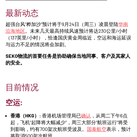
最新动态
超强台风“桦加沙”预计将于9月24日（周三）凌晨登陆
华南
沿海地区
。未来几天最高持续风速预计将达230公里/小时
（137英里/小时），恰逢国庆黄金周临近，空运和海运延误
与运力不足的情况将会加剧。
SEKO物流的首要任务是协助确保当地同事、客户及其家人
的安全。
目前情况
空运:
香港（HKG）:
香港机场管理局已
确认
，从周二下午6点
起，飞机“起降将大幅减少”，周三大部分“航班运行”将受
到影响，约有700架次航班受波及。
国泰航空
表示，预计
将取消500架次航班。