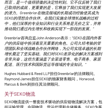
而言，是一个值得骄傲的决定性时刻。它不仅反映了我们
已取得的成就，更重要的是，它释放了我们实现更大发展
的潜力。Greenbriar在物流领域的长期成功经验使其成为
SEKO的理想合作伙伴。在我们实施全球增长战略的过程
中，他们深厚的专业知识和行业关系将是无价之宝，并将
推动我们通过内生增长和收购实现下一阶段的发展。
”
Greenbriar咨询总监John Anderson表示：“
SEKO在国内外客
户的供应链中扮演着至关重要的角色。公司久经考验的管
理团队和全球战略合作伙伴网络，为公司实现卓越的长期
增长奠定了坚实基础。我们对SEKO差异化的解决方案感到
非常兴奋，这些方案涵盖了全渠道零售、电子商务、家居
配送、医疗技术和国际货运等领域的专业知识。
”
Hughes Hubbard & Reed LLP担任Greenbriar的法律顾问。
Raymond James担任SEKO的独家财务顾问，Horwood,
Marcus & Berk则担任其法律顾问。
关于SEKO物流
SEKO物流提供一整套技术驱动的供应链物流解决方案，包
括运输管理、合同物流、货运代理和仓储服务。SEKO为客