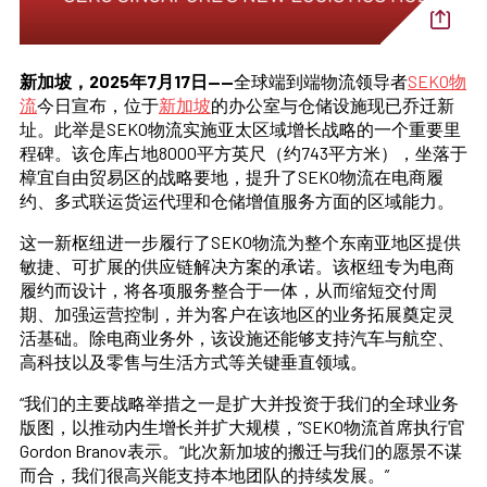
新加坡，2025年7月17日——
全球端到端物流领导者
SEKO物
流
今日宣布，位于
新加坡
的办公室与仓储设施现已乔迁新
址。此举是SEKO物流实施亚太区域增长战略的一个重要里
程碑。该仓库占地8000平方英尺（约743平方米），坐落于
樟宜自由贸易区的战略要地，提升了SEKO物流在电商履
约、多式联运货运代理和仓储增值服务方面的区域能力。
这一新枢纽进一步履行了SEKO物流为整个东南亚地区提供
敏捷、可扩展的供应链解决方案的承诺。该枢纽专为电商
履约而设计，将各项服务整合于一体，从而缩短交付周
期、加强运营控制，并为客户在该地区的业务拓展奠定灵
活基础。除电商业务外，该设施还能够支持汽车与航空、
高科技以及零售与生活方式等关键垂直领域。
“我们的主要战略举措之一是扩大并投资于我们的全球业务
版图，以推动内生增长并扩大规模，”SEKO物流首席执行官
Gordon Branov表示。“此次新加坡的搬迁与我们的愿景不谋
而合，我们很高兴能支持本地团队的持续发展。”