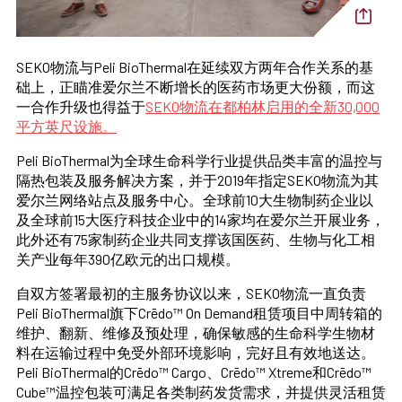
SEKO物流与Peli BioThermal在延续双方两年合作关系的基
础上，正瞄准爱尔兰不断增长的医药市场更大份额，而这
一合作升级也得益于
SEKO物流在都柏林启用的全新30,000
平方英尺设施。
Peli BioThermal为全球生命科学行业提供品类丰富的温控与
隔热包装及服务解决方案，并于2019年指定SEKO物流为其
爱尔兰网络站点及服务中心。全球前10大生物制药企业以
及全球前15大医疗科技企业中的14家均在爱尔兰开展业务，
此外还有75家制药企业共同支撑该国医药、生物与化工相
关产业每年390亿欧元的出口规模。
自双方签署最初的主服务协议以来，SEKO物流一直负责
Peli BioThermal旗下Crēdo™ On Demand租赁项目中周转箱的
维护、翻新、维修及预处理，确保敏感的生命科学生物材
料在运输过程中免受外部环境影响，完好且有效地送达。
Peli BioThermal的Crēdo™ Cargo、Crēdo™ Xtreme和Crēdo™
Cube™温控包装可满足各类制药发货需求，并提供灵活租赁