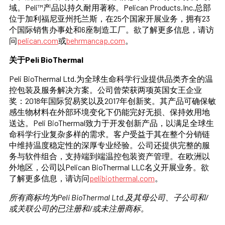
域。Peli™产品以持久耐用著称。Pelican Products,Inc.总部
位于加利福尼亚州托兰斯，在25个国家开展业务，拥有23
个国际销售办事处和6座制造工厂。欲了解更多信息，请访
问
pelican.com
或
behrmancap.com
。
关于Peli BioThermal
Peli BioThermal Ltd.为全球生命科学行业提供品类齐全的温
控包装及服务解决方案。公司曾荣获两项英国女王企业
奖：2018年国际贸易奖以及2017年创新奖。其产品可确保敏
感生物材料在外部环境变化下仍能完好无损、保持效用地
送达。Peli BioThermal致力于开发创新产品，以满足全球生
命科学行业复杂多样的需求。客户受益于其在整个分销链
中维持温度稳定性的深厚专业经验。公司还提供完整的服
务与软件组合，支持端到端温控包装资产管理。在欧洲以
外地区，公司以Pelican BioThermal LLC名义开展业务。欲
了解更多信息，请访问
pelibiothermal.com
。
所有商标均为Peli BioThermal Ltd.及其母公司、子公司和/
或关联公司的已注册和/或未注册商标。