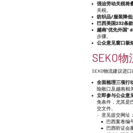
强迫劳动关税将
关税。
纺织品/服装降
巴西美国232条
越南“优先外国” des
步骤。
公众意见窗口极
SEKO
SEKO物流建议进
全面梳理三项行
险敞口及越南相
立即参与公众意
免条件，尤其是
交文件。
意见提交网址
巴西案卷编号：U
巴西听证会案卷