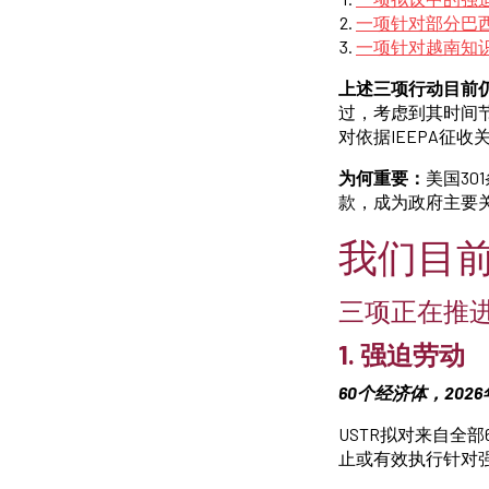
一项针对部分巴西
一项针对越南知识
上述三项行动目前
过，考虑到其时间节
对依据IEEPA征
为何重要：
美国3
款，成为政府主要
我们目
三项正在推进
1. 强迫劳动
60个经济体，2026年
USTR拟对来自全
止或有效执行针对