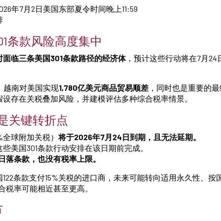
2026年7月2日美国东部夏令时间晚上11:59
排
01条款风险高度集中
面临三条美国301条款路径的经济体
，预计这些行动将在7月2
年，越南对美国实现
1,780亿美元商品贸易顺差
，同时也是重要的最
假设存在关税叠加风险，并建模评估多种综合税率情景。
日是关键转折点
5%全球附加关税）
将于2026年7月24日到期，且无法延期。
些美国301条款行动安排在该日期前完成。
日落条款，也没有税率上限。
122条款支付15%关税的进口商，未来可能转向适用永久性、按
综合税率可能相近甚至更高。
节