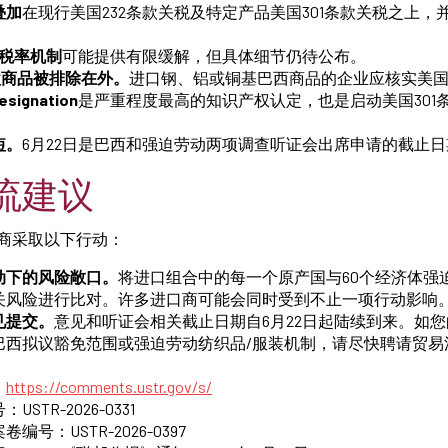
叠加
在现行美国232条款关税及特定产品美国301条款关税之上，
低税率机制
可能提供有限缓解，但具体细节仍待公布。
款商品被排除在外。
进口钢、铝或铜基巴西商品的企业应核实美国
ignation
是严重程度最高的知识产权认定，也是启动美国301
短。
6月22日是巴西和强迫劳动两项调查听证会出席申请的截止日
物流建议
口商采取以下行动：
动下的风险敞口。
将进口组合中的每一个原产国与60个经济体强
关风险进行比对。许多进口商可能会同时受到不止一项行动影响
见提交。
意见和听证会相关截止日期自6月22日起陆续到来。如
巴西拟议豁免范围或强迫劳动纺织品/服装机制，请尽快聘请贸易
：
https://comments.ustr.gov/s/
STR-2026-0331
编号：USTR-2026-0397