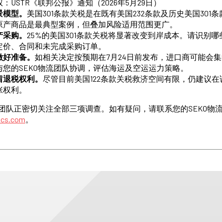
：USTR《联邦公报》通知（2026年5月29日）
景模型。
美国301条款关税是在既有美国232条款及历史美国301
原产商品是最典型案例，但叠加风险适用范围更广。
产采购。
25%的美国301条款关税将显著改变到岸成本。请识别
定价、合同和未完成采购订单。
做好准备。
如相关决定按预期在7月24日前发布，进口商可能会
您的SEKO物流团队协调，评估海运及空运运力策略。
留退税权利。
尽管目前美国122条款关税救济空间有限，仍建议
张权利。
规团队正密切关注全部三项调查。如有疑问，请联系您的SEKO物
tics.com
。