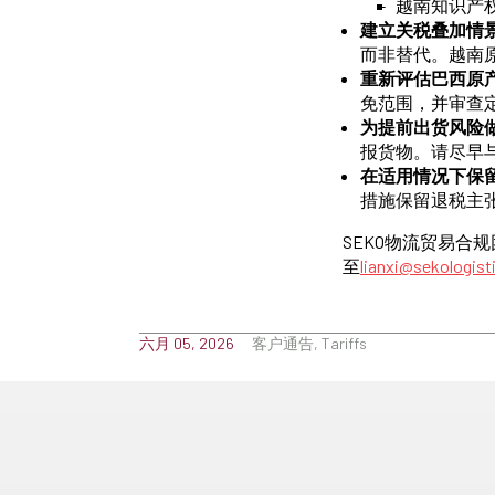
越南知识产权
建立关税叠加情
而非替代。越南
重新评估巴西原
免范围，并审查
为提前出货风险
报货物。请尽早与
在适用情况下保
措施保留退税主
SEKO物流贸易合
至
lianxi@sekologis
六月 05, 2026
客户通告, Tariffs