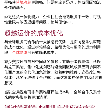
平衡使
跨境流转
更顺畅、问题响应更迅速，构成国际物流
价值的基石。
缺乏这类一体化能力，企业往往会遭遇服务不一致、可视
性受限与响应迟缓等问题，悄然侵蚀ROI。
超越运价的成本优化
与全球服务商合作的一大被忽视优势，是面向整条供应链
的成本优化。通过拼箱整合、路径优化与更高的运力利用
率，
全球网络
可有效降低成本。
减少交接环节与对中间商的依赖，有助于降低差错、延误
与返工风险。集中化规划还能避免因区域或供应商协同不
佳而产生的高代价加急运输。随着时间推移，这些改进将
创建可观的全球物流合作ROI，而这常常在仅关注比价时被
忽视。
当以全局视角而非单票维度评估成本时，全球合作关系带
来的财务影响将更加清晰。
通过端到端协调提升供应链效率