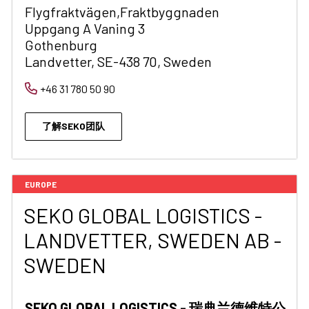
Flygfraktvägen,Fraktbyggnaden
Uppgang A Vaning 3
Gothenburg
Landvetter, SE-438 70, Sweden
+46 31 780 50 90
了解SEKO团队
EUROPE
SEKO GLOBAL LOGISTICS -
LANDVETTER, SWEDEN AB -
SWEDEN
SEKO GLOBAL LOGISTICS - 瑞典兰德维特公