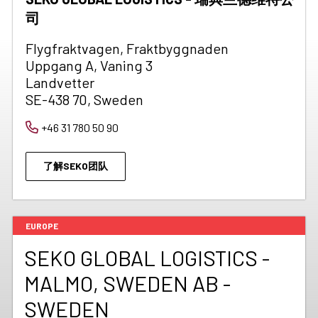
司
Flygfraktvagen, Fraktbyggnaden
Uppgang A, Vaning 3
Landvetter
SE-438 70, Sweden
+46 31 780 50 90
了解SEKO团队
EUROPE
SEKO GLOBAL LOGISTICS -
MALMO, SWEDEN AB -
SWEDEN