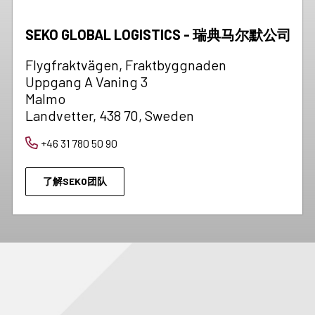
SEKO GLOBAL LOGISTICS - 瑞典马尔默公司
Flygfraktvägen, Fraktbyggnaden
Uppgang A Vaning 3
Malmo
Landvetter, 438 70, Sweden
+46 31 780 50 90
了解SEKO团队