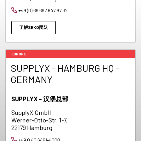
+49 (0) 69 697 647 97 32
了解SEKO团队
EUROPE
SUPPLYX - HAMBURG HQ -
GERMANY
SUPPLYX - 汉堡总部
SupplyX GmbH
Werner-Otto-Str. 1-7,
22179 Hamburg
+49 0 40 6461-4000