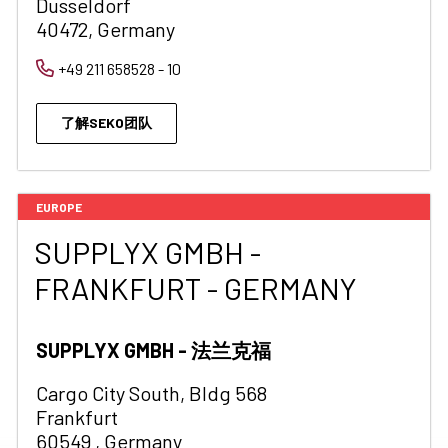
Dusseldorf
40472, Germany
+49 211 658528 - 10
了解SEKO团队
EUROPE
SUPPLYX GMBH -
FRANKFURT - GERMANY
SUPPLYX GMBH - 法兰克福
Cargo City South, Bldg 568
Frankfurt
60549 , Germany