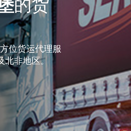
堡
的货
方位货运代理服
及北非地区。