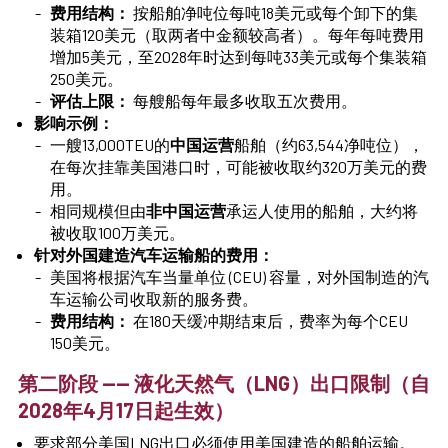
费用结构：
按船舶净吨位每吨18美元或每个卸下的集
装箱120美元（取两者中金额较高者）。每年每吨费用
增加5美元，至2028年时达到每吨33美元或每个集装箱
250美元。
评估上限：
每艘船每年最多收取五次费用。
影响示例：
一艘13,000TEU的
中国运营
船舶（约63,544净吨位），
在每次挂靠美国港口时，可能被收取约320万美元的费
用。
相同规模但由
非中国运营
承运人使用的船舶，大约将
被收取100万美元。
针对外国建造汽车运输船的费用：
美国将根据汽车当量单位 (CEU) 容量，对外国制造的汽
车运输公司收取新的服务费。
费用结构：
在180天缓冲期结束后，费率为每个CEU
150美元。
第二阶段 —— 液化天然气（LNG）出口限制（自
2028年4月17日起生效）
要求部分美国LNG出口必须使用美国建造的船舶运输。