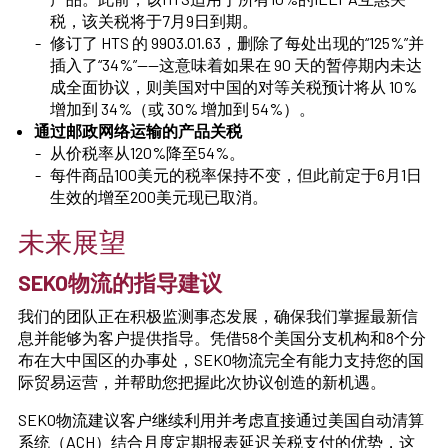
税，该关税将于7月9日到期。
修订了 HTS 的 9903.01.63，删除了每处出现的“125%”并
插入了“34%”——这意味着如果在 90 天的暂停期内未达
成全面协议，则美国对中国的对等关税预计将从 10%
增加到 34%（或 30% 增加到 54%）。
通过邮政网络运输的产品关税
从价税率从120%降至54%。
每件商品100美元的税率保持不变，但此前定于6月1日
生效的增至200美元现已取消。
未来展望
SEKO物流的指导建议
我们的团队正在积极监测事态发展，确保我们掌握最新信
息并能够为客户提供指导。凭借58个美国分支机构和8个分
布在大中国区的办事处，SEKO物流完全有能力支持您的国
际贸易运营，并帮助您把握此次协议创造的新机遇。
SEKO物流建议客户继续利用并考虑直接通过美国自动清算
系统（ACH）结合月度定期报表延迟关税支付的优势，这