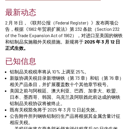
最新动态
2 月 18 日，《联邦公报（Federal Register）》发布两项公
告，根据《1962 年贸易扩展法》第 232 条款（Section 232
of the Trade Expansion Act of 1962），对进口至美国的钢铁
和铝制品实施额外关税措施。新规将于
2025 年 3 月 12 日
正式生效。
已知信息
铝制品关税税率将从 10% 上调至 25%。
新版协调关税目录新增钢铁（第 73 章）和铝（第 76 章）
相关产品条目，并扩展覆盖数十个其他章节税号。
美国之前与阿根廷、澳大利亚、巴西、加拿大、欧盟、
日本、墨西哥、韩国、乌克兰及阿联酋此前达成的钢铁
铝制品关税协议将被终止。
既有关税豁免将于 2025 年 3 月 12 日起失效。
公告附件所列钢铁铝制衍生产品将根据其金属含量计征
相应关税。
关税征收将在商务部长颁布评估程序后 90 日内生效