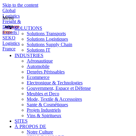
Skip to the content
Global
Logistics
Menu
Freight &
Delivery
SOLUTIONS
Experts |
Solutions Transports
SEKO
Solutions Logistiques
Logistics
Solutions Supply Chain
France
Solutions IT
INDUSTRIES
Aéronautique
Automobile
Denrées Périssables
Ecommerce
Electronique & Technologies
Gouvernment, Espace et Défense
Meubles et Deco
Mode, Textile & Accessoires
Sante & Cosmétiques
Projets Industriels
Vins & Spiritueux
SITES
À PROPOS DE
Notre Culture