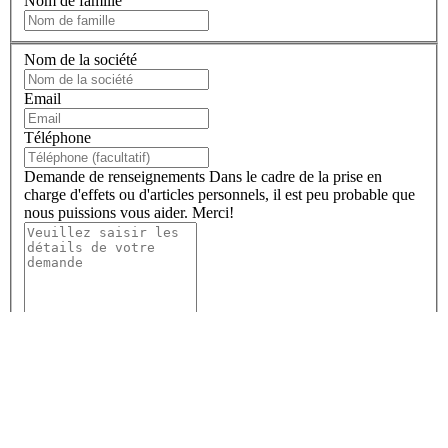
Nom de famille
Nom de la société
Email
Téléphone
Demande de renseignements
Dans le cadre de la prise en
charge d'effets ou d'articles personnels, il est peu probable que
nous puissions vous aider. Merci!
En remplissant ce formulaire, vous confirmez que vous acceptez le
stockage de vos données personnelles par SEKO Logistics - comme décrit
dans notre politique de confidentialité globale - et vous consentez
également à recevoir des mises à jour sur SEKO et sur la façon dont nous
pouvons accompagner votre entreprise.