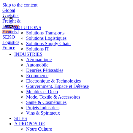
Skip to the content
Global
Logistics
Menu
Freight &
Delivery
SOLUTIONS
Experts |
Solutions Transports
SEKO
Solutions Logistiques
Logistics
Solutions Supply Chain
France
Solutions IT
INDUSTRIES
Aéronautique
Automobile
Denrées Périssables
Ecommerce
Electronique & Technologies
Gouvernment, Espace et Défense
Meubles et Deco
Mode, Textile & Accessoires
Sante & Cosmétiques
Projets Industriels
Vins & Spiritueux
SITES
À PROPOS DE
Notre Culture