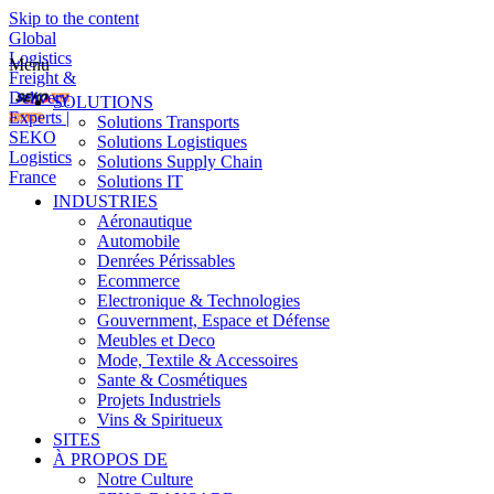
Skip to the content
Global
Logistics
Menu
Freight &
Delivery
SOLUTIONS
Experts |
Solutions Transports
SEKO
Solutions Logistiques
Logistics
Solutions Supply Chain
France
Solutions IT
INDUSTRIES
Aéronautique
Automobile
Denrées Périssables
Ecommerce
Electronique & Technologies
Gouvernment, Espace et Défense
Meubles et Deco
Mode, Textile & Accessoires
Sante & Cosmétiques
Projets Industriels
Vins & Spiritueux
SITES
À PROPOS DE
Notre Culture