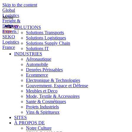
Skip to the content
Global
Logistics
Menu
Freight &
Delivery
SOLUTIONS
Experts |
Solutions Transports
SEKO
Solutions Logistiques
Logistics
Solutions Supply Chain
France
Solutions IT
INDUSTRIES
Aéronautique
Automobile
Denrées Périssables
Ecommerce
Electronique & Technologies
Gouvernment, Espace et Défense
Meubles et Deco
Mode, Textile & Accessoires
Sante & Cosmétiques
Projets Industriels
Vins & Spiritueux
SITES
À PROPOS DE
Notre Culture