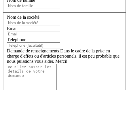
Nom de famille
Nom de la société
Email
Téléphone
Demande de renseignements
Dans le cadre de la prise en
charge d'effets ou d'articles personnels, il est peu probable que
nous puissions vous aider. Merci!
En remplissant ce formulaire, vous confirmez que vous acceptez le
stockage de vos données personnelles par SEKO Logistics - comme décrit
dans notre politique de confidentialité globale - et vous consentez
également à recevoir des mises à jour sur SEKO et sur la façon dont nous
pouvons accompagner votre entreprise.