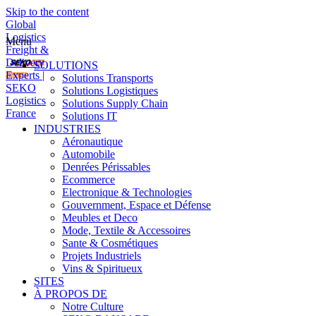
Skip to the content
Global
Logistics
Menu
Freight &
Delivery
SOLUTIONS
Experts |
Solutions Transports
SEKO
Solutions Logistiques
Logistics
Solutions Supply Chain
France
Solutions IT
INDUSTRIES
Aéronautique
Automobile
Denrées Périssables
Ecommerce
Electronique & Technologies
Gouvernment, Espace et Défense
Meubles et Deco
Mode, Textile & Accessoires
Sante & Cosmétiques
Projets Industriels
Vins & Spiritueux
SITES
À PROPOS DE
Notre Culture