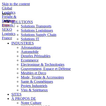
Skip to the content
Global
Logistics
Menu
Freight &
Delivery
SOLUTIONS
Experts |
Solutions Transports
SEKO
Solutions Logistiques
Logistics
Solutions Supply Chain
France
Solutions IT
INDUSTRIES
Aéronautique
Automobile
Denrées Périssables
Ecommerce
Electronique & Technologies
Gouvernment, Espace et Défense
Meubles et Deco
Mode, Textile & Accessoires
Sante & Cosmétiques
Projets Industriels
Vins & Spiritueux
SITES
À PROPOS DE
Notre Culture