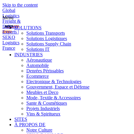
Skip to the content
Global
Logistics
Menu
Freight &
Delivery
SOLUTIONS
Experts |
Solutions Transports
SEKO
Solutions Logistiques
Logistics
Solutions Supply Chain
France
Solutions IT
INDUSTRIES
Aéronautique
Automobile
Denrées Périssables
Ecommerce
Electronique & Technologies
Gouvernment, Espace et Défense
Meubles et Deco
Mode, Textile & Accessoires
Sante & Cosmétiques
Projets Industriels
Vins & Spiritueux
SITES
À PROPOS DE
Notre Culture