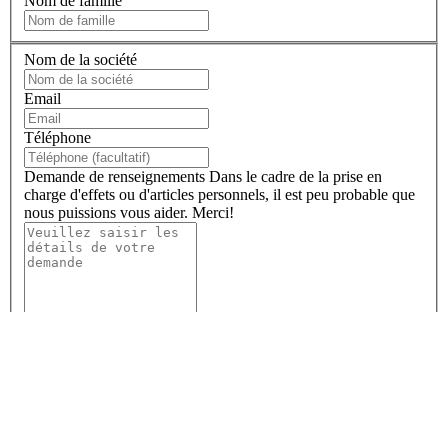
Nom de famille
Nom de la société
Email
Téléphone
Demande de renseignements
Dans le cadre de la prise en
charge d'effets ou d'articles personnels, il est peu probable que
nous puissions vous aider. Merci!
En remplissant ce formulaire, vous confirmez que vous acceptez le
stockage de vos données personnelles par SEKO Logistics - comme décrit
dans notre politique de confidentialité globale - et vous consentez
également à recevoir des mises à jour sur SEKO et sur la façon dont nous
pouvons accompagner votre entreprise.