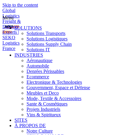
Skip to the content
Global
Logistics
Menu
Freight &
Delivery
SOLUTIONS
Experts |
Solutions Transports
SEKO
Solutions Logistiques
Logistics
Solutions Supply Chain
France
Solutions IT
INDUSTRIES
Aéronautique
Automobile
Denrées Périssables
Ecommerce
Electronique & Technologies
Gouvernment, Espace et Défense
Meubles et Deco
Mode, Textile & Accessoires
Sante & Cosmétiques
Projets Industriels
Vins & Spiritueux
SITES
À PROPOS DE
Notre Culture