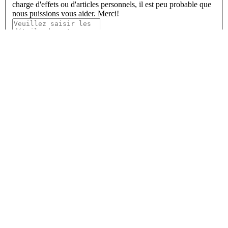
charge d'effets ou d'articles personnels, il est peu probable que
nous puissions vous aider. Merci!
En remplissant ce formulaire, vous confirmez que vous acceptez le
stockage de vos données personnelles par SEKO Logistics - comme décrit
dans notre politique de confidentialité globale - et vous consentez
également à recevoir des mises à jour sur SEKO et sur la façon dont nous
pouvons accompagner votre entreprise.
Je souhaite recevoir les futures communications de SEKO Logistics.
Ce site est protégé par reCAPTCHA et les règles de
confidentialité de Google
et les
conditions de service
s'appliquent.
Accueil