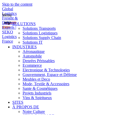
Skip to the content
Global
Logistics
Menu
Freight &
Delivery
SOLUTIONS
Experts |
Solutions Transports
SEKO
Solutions Logistiques
Logistics
Solutions Supply Chain
France
Solutions IT
INDUSTRIES
Aéronautique
Automobile
Denrées Périssables
Ecommerce
Electronique & Technologies
Gouvernment, Espace et Défense
Meubles et Deco
Mode, Textile & Accessoires
Sante & Cosmétiques
Projets Industriels
Vins & Spiritueux
SITES
À PROPOS DE
Notre Culture