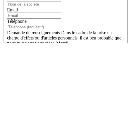
Email
Téléphone
Demande de renseignements
Dans le cadre de la prise en
charge d'effets ou d'articles personnels, il est peu probable que
nous puissions vous aider. Merci!
En remplissant ce formulaire, vous confirmez que vous acceptez le
stockage de vos données personnelles par SEKO Logistics - comme décrit
dans notre politique de confidentialité globale - et vous consentez
également à recevoir des mises à jour sur SEKO et sur la façon dont nous
pouvons accompagner votre entreprise.
Je souhaite recevoir les futures communications de SEKO Logistics.
Ce site est protégé par reCAPTCHA et les règles de
confidentialité de Google
et les
conditions de service