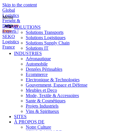
Skip to the content
Global
Logistics
Menu
Freight &
Delivery
SOLUTIONS
Experts |
Solutions Transports
SEKO
Solutions Logistiques
Logistics
Solutions Supply Chain
France
Solutions IT
INDUSTRIES
Aéronautique
Automobile
Denrées Périssables
Ecommerce
Electronique & Technologies
Gouvernment, Espace et Défense
Meubles et Deco
Mode, Textile & Accessoires
Sante & Cosmétiques
Projets Industriels
Vins & Spiritueux
SITES
À PROPOS DE
Notre Culture